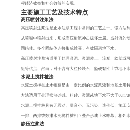
程经济效益和社会效益的实现。
主要施工工艺及技术特点
高压喷射注浆法
高压喷射注浆法是止水注浆工程中常用的工艺之一。该方法利用
从喷嘴中喷射出来，形成高压射流冲击破坏土层。当射流的
固结体。多个固结体连接形成帷幕，有效隔离地下水。
高压喷射注浆法适用于处理淤泥、淤泥质土、流塑、软塑或
短等优点。然而，对于含有大粒径块石、坚硬黏性土或地下
水泥土搅拌桩法
水泥土搅拌桩止水帷幕是由一定比例的水泥浆液和地基土用
方法适用于处理松散砂砾、粗砂、淤泥或地下水不大于80m/
水泥土搅拌桩具有无震动、噪音小、无污染、造价低、施工
一排、两排或数排水泥搅拌桩相互叠合形成止水帷幕。相邻
静压注浆法