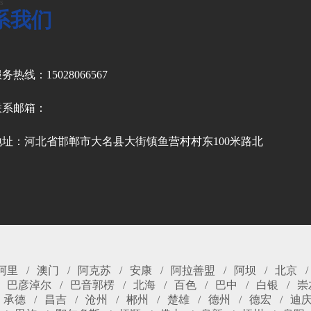
s
系我们
务热线：15028066567
联系邮箱：
地址：河北省邯郸市大名县大街镇鱼营村村东100米路北
阿里
澳门
阿克苏
安康
阿拉善盟
阿坝
北京
巴彦淖尔
巴音郭楞
北海
百色
巴中
白银
崇
承德
昌吉
沧州
郴州
楚雄
德州
德宏
迪