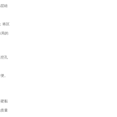
6层砖
；将区
布局的
工挖孔
方便。
坚硬黏
的质量