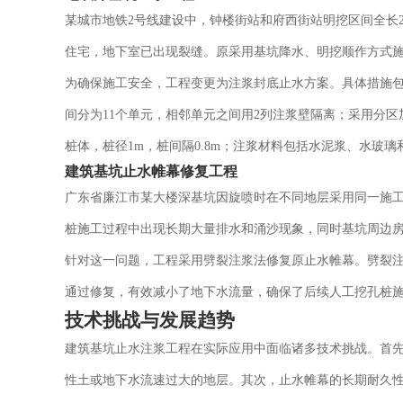
某城市地铁2号线建设中，钟楼街站和府西街站明挖区间全长254m
住宅，地下室已出现裂缝。原采用基坑降水、明挖顺作方式
为确保施工安全，工程变更为注浆封底止水方案。具体措施包
间分为11个单元，相邻单元之间用2列注浆壁隔离；采用分区
桩体，桩径1m，桩间隔0.8m；注浆材料包括水泥浆、水玻
建筑基坑止水帷幕修复工程
广东省廉江市某大楼深基坑因旋喷时在不同地层采用同一施
桩施工过程中出现长期大量排水和涌沙现象，同时基坑周边
针对这一问题，工程采用劈裂注浆法修复原止水帷幕。劈裂
通过修复，有效减小了地下水流量，确保了后续人工挖孔桩
技术挑战与发展趋势
建筑基坑止水注浆工程在实际应用中面临诸多技术挑战。首
性土或地下水流速过大的地层。其次，止水帷幕的长期耐久