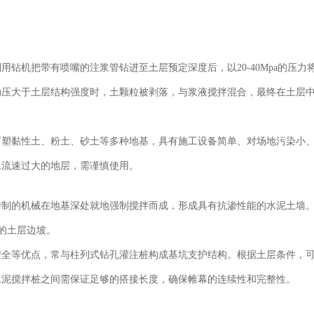
钻机把带有喷嘴的注浆管钻进至土层预定深度后，以20-40Mpa的压力
动压大于土层结构强度时，土颗粒被剥落，与浆液搅拌混合，最终在土层
可塑黏性土、粉土、砂土等多种地基，具有施工设备简单、对场地污染小
水流速过大的地层，需谨慎使用。
特制的机械在地基深处就地强制搅拌而成，形成具有抗渗性能的水泥土墙
d的土层边坡。
安全等优点，常与柱列式钻孔灌注桩构成基坑支护结构。根据土层条件，
水泥搅拌桩之间需保证足够的搭接长度，确保帷幕的连续性和完整性。