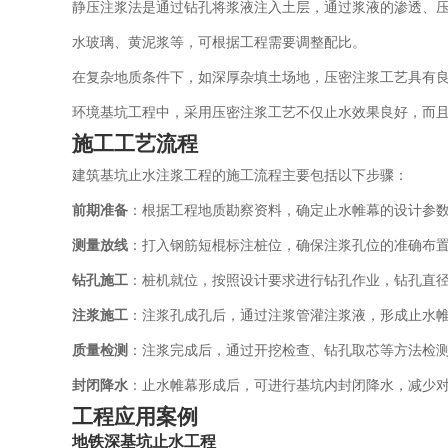
静压注浆法是通过钻孔将浆液注入土层，通过浆液的渗透、
水玻璃、黄泥浆等，可根据工程需要调整配比。
在复杂地质条件下，如深厚杂填土场地，压密注浆工艺具有
环境基坑工程中，采用压密注浆工艺不仅止水效果良好，而
施工工艺流程
建筑基坑止水注浆工程的施工流程主要包括以下步骤：
前期准备
：根据工程地质勘察资料，确定止水帷幕的设计参
测量放线
：打入钢筋短棍标注桩位，确保注浆孔位的准确布
钻孔施工
：桩机就位，按照设计要求进行钻孔作业，钻孔直
注浆施工
：注浆孔成孔后，通过注浆管灌注浆液，形成止水
质量检测
：注浆完成后，通过开挖检查、钻孔取芯等方法检
封闭降水
：止水帷幕形成后，可进行基坑内封闭降水，减少
工程应用案例
地铁深基坑止水工程