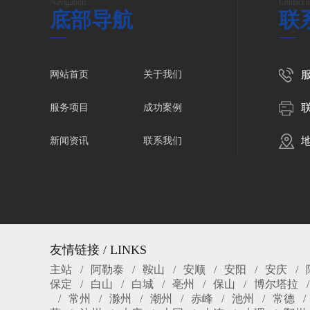
Navigation
Contact u
底部导航
联
服
网站首页
关于我们
服务项目
成功案例
新闻资讯
联系我们
友情链接 / LINKS
主站
阿勒泰
鞍山
安顺
安阳
安庆
保定
白山
白城
亳州
保山
博尔塔拉
常州
滁州
潮州
赤峰
池州
常德