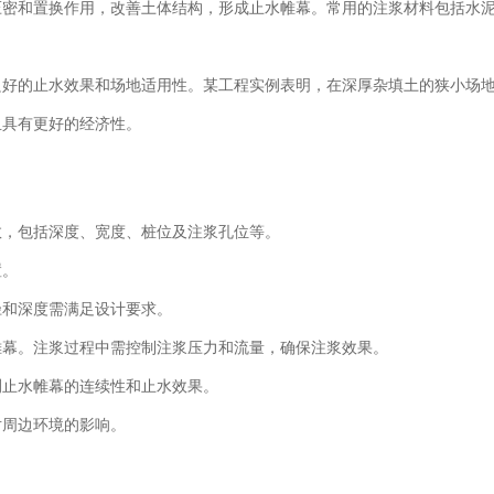
压密和置换作用，改善土体结构，形成止水帷幕。常用的注浆材料包括水
良好的止水效果和场地适用性。某工程实例表明，在深厚杂填土的狭小场
且具有更好的经济性。
数，包括深度、宽度、桩位及注浆孔位等。
置。
径和深度需满足设计要求。
帷幕。注浆过程中需控制注浆压力和流量，确保注浆效果。
测止水帷幕的连续性和止水效果。
对周边环境的影响。