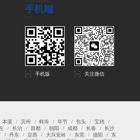
Mobile terminal
手机端
手机版
关注微信
本溪
滨州
蚌埠
毕节
包头
宝鸡
左
长治
昌都
朝阳
成都
长春
长沙
庆
丹东
定西
大兴安岭
东莞
德阳
东