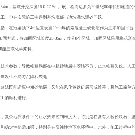
，基坑开挖深度16.0-17.5m。该工程周边多为20世纪80年代初建造的
施工，但在实际施工中遇到基坑底部与边坡涌水涌砂问题。
括：在冠梁顶下4m位置设置20cm厚的素混凝土硬化层作为注浆加固平台
加固方式，各加固区域长度25-35m，共分8个区域；加固区域采用梅花形
璃和酸三液化学浆料。
工技术参数，导致帷幕局部在中粗砂地层中胶结不良，止水帷幕失效。人
房屋发生不均匀沉降和裂缝。
注浆法既能适应中粗砂地层，又能在风化黄铁矿层形成帷幕，且施工简单
施工的顺利进行。
先，复杂地质条件下的止水效果控制难度大，特别是在含有大粒径块石、
性和稳定性仍需加强，特别是在腐蚀性地下水环境中。此外，施工过程中